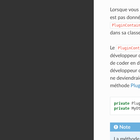
Lorsque vous 
est pas donné
PluginContai
dans sa classe
Le
PluginCont
développeur d
de coder en d
développeur d
ne deviendrai
méthode
Plu
private
Plu
private
MyO
Note
La méthod