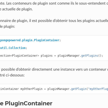
nte. Les conteneurs de plugin sont comme ils le sous-entendent 
 actuelle de plugin.
nnaire de plugin, il est possible d’obtenir tous les plugins actuel
e plugin:
spongepowered.plugin.PluginContainer
;
.util.Collection
;
lection
<
PluginContainer
>
plugins
=
pluginManager
.
getPlugins
();
st possible d’obtenir directement une instance vers un conteneur 
stré ci-dessous:
ginContainer
myOtherPlugin
=
pluginManager
.
getPlugin
(
"myOtherPlu
se PluginContainer