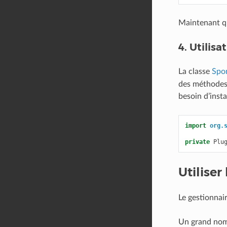
Maintenant qu
4. Utilis
La classe
Spo
des méthodes 
besoin d’inst
import
org.
private
Plu
Utiliser
Le gestionnair
Un grand nomb