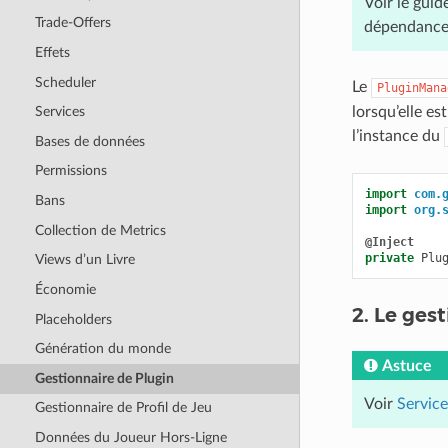
Voir le guid
Trade-Offers
dépendance
Effets
Scheduler
Le
PluginMana
lorsqu’elle e
Services
l’instance du
Bases de données
Permissions
import
com.
Bans
import
org.
Collection de Metrics
@Inject
private
Plu
Views d’un Livre
Économie
2. Le ges
Placeholders
Génération du monde
Astuce
Gestionnaire de Plugin
Voir
Service
Gestionnaire de Profil de Jeu
Données du Joueur Hors-Ligne