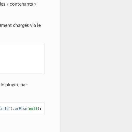
des « contenants »
lement chargés via le
de plugin, par
ginId"
).
orElse
(
null
);