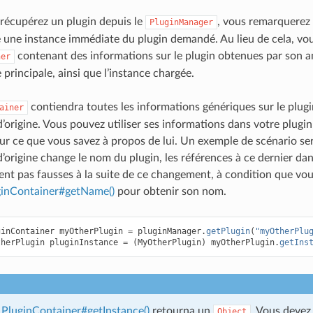
récupérez un plugin depuis le
, vous remarquerez t
PluginManager
 une instance immédiate du plugin demandé. Au lieu de cela, vo
contenant des informations sur le plugin obtenues par son 
ner
 principale, ainsi que l’instance chargée.
contiendra toutes les informations génériques sur le plugi
ainer
’origine. Vous pouvez utiliser ses informations dans votre plugin
ur ce que vous savez à propos de lui. Un exemple de scénario sera
’origine change le nom du plugin, les références à ce dernier dan
ent pas fausses à la suite de ce changement, à condition que vous
ginContainer#getName()
pour obtenir son nom.
ginContainer
myOtherPlugin
=
pluginManager
.
getPlugin
(
"myOtherPlu
therPlugin
pluginInstance
=
(
MyOtherPlugin
)
myOtherPlugin
.
getIns
e
PluginContainer#getInstance()
retourna un
. Vous devez 
Object