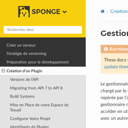
SPONGE
Création
Gestio
Créer un serveur
Avertiss
Stratégie de versioning
These docs 
Préparation pour le développement
update them
Création d’un Plugin
Versions de l’API
Le gestionnair
Migrating from API 7 to API 8
chargé par le
Build Systems
repérée par l
gestionnaire 
Mise en Place de votre Espace de
Travail
accéder en uti
avec un autre 
Configurer Votre Projet
Identifiants de Plugins