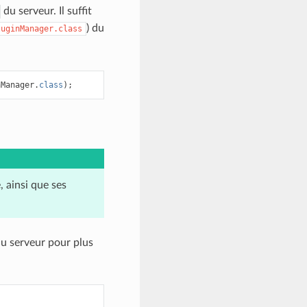
du serveur. Il suffit
) du
luginManager.class
nManager
.
class
);
 ainsi que ses
u serveur pour plus