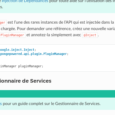
e
Injection de Dépendances
pour toute aide sur l’utilisation des i
s.
est l’une des rares instances de l’API qui est injectée dans la
ger
st chargée. Pour demander une référence, créez une nouvelle var
et annotez-la simplement avec
.
PluginManager
@Inject
google.inject.Inject
;
spongepowered.api.plugin.PluginManager
;
ginManager
pluginManager
;
tionnaire de Services
s
pour un guide complet sur le Gestionnaire de Services.