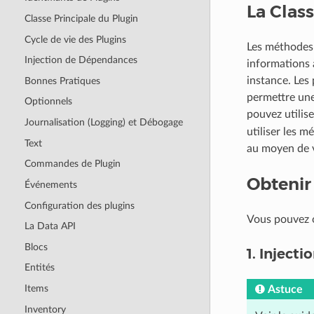
La Clas
Classe Principale du Plugin
Cycle de vie des Plugins
Les méthodes 
Injection de Dépendances
informations à
instance. Les
Bonnes Pratiques
permettre une
Optionnels
pouvez utilise
Journalisation (Logging) et Débogage
utiliser les 
Text
au moyen de v
Commandes de Plugin
Obtenir 
Événements
Configuration des plugins
Vous pouvez 
La Data API
Blocs
1. Inject
Entités
Items
Astuce
Inventory