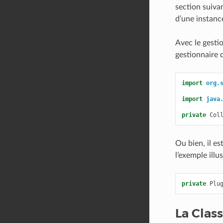
section suiva
d’une instance
Avec le gestio
gestionnaire d
import
org.
import
java
private
Col
Ou bien, il e
l’exemple illu
private
Plu
La Clas