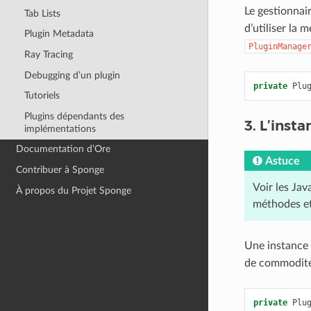
Le gestionnai
Tab Lists
d’utiliser la
Plugin Metadata
PluginManage
Ray Tracing
Debugging d’un plugin
private
Plu
Tutoriels
Plugins dépendants des
3. L’insta
implémentations
Documentation d’Ore
Astuce
Contribuer à Sponge
Voir les Ja
À propos du Projet Sponge
méthodes et 
Une instance 
de commodité
private
Plu