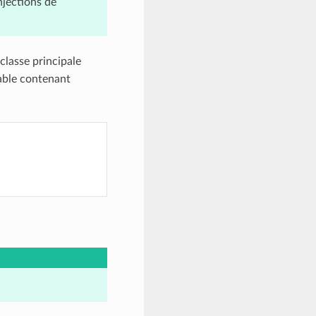
njections de
 classe principale
iable contenant