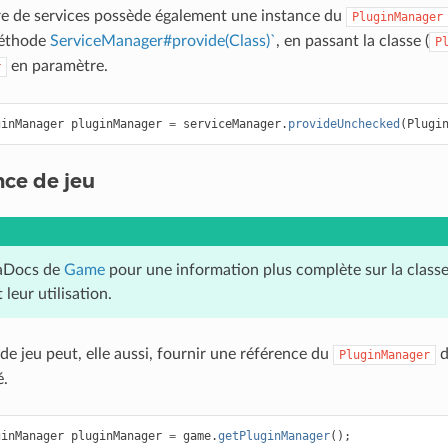
re de services possède également une instance du
PluginManager
 méthode
ServiceManager#provide(Class)`
, en passant la classe (
P
en paramètre.
r
ginManager
pluginManager
=
serviceManager
.
provideUnchecked
(
Plugi
nce de jeu
vaDocs de
Game
pour une information plus complète sur la classe,
leur utilisation.
de jeu peut, elle aussi, fournir une référence du
d
PluginManager
.
ginManager
pluginManager
=
game
.
getPluginManager
();