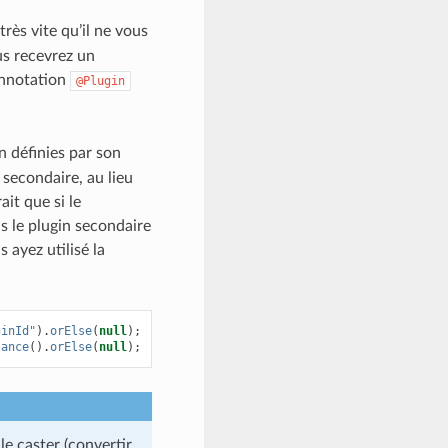
rès vite qu’il ne vous
us recevrez un
annotation
@Plugin
n définies par son
 secondaire, au lieu
it que si le
s le plugin secondaire
 ayez utilisé la
ginId"
).
orElse
(
null
);
tance
().
orElse
(
null
);
le caster (convertir