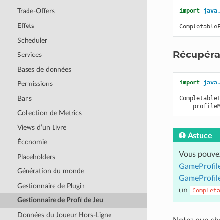
import
java
Trade-Offers
Effets
Completable
Scheduler
Récupérat
Services
Bases de données
import
java
Permissions
Completable
Bans
profile
Collection de Metrics
Views d’un Livre
Astuce
Économie
Vous pouvez
Placeholders
GameProfile
Génération du monde
GameProfile
Gestionnaire de Plugin
un
Completa
Gestionnaire de Profil de Jeu
Données du Joueur Hors-Ligne
Notez que ch