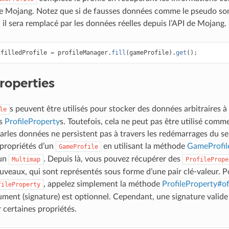
de Mojang. Notez que si de fausses données comme le pseudo son
 il sera remplacé par les données réelles depuis l’API de Mojang.
filledProfile
=
profileManager
.
fill
(
gameProfile
).
get
();
roperties
s peuvent être utilisés pour stocker des données arbitraires 
le
es
ProfileProperty
s. Toutefois, cela ne peut pas être utilisé co
arles données ne persistent pas à travers les redémarrages du 
 propriétés d’un
en utilisant la méthode
GameProfil
GameProfile
 un
. Depuis là, vous pouvez récupérer des
Multimap
ProfilePrope
uveaux, qui sont représentés sous forme d’une pair clé-valeur. 
, appelez simplement la méthode
ProfileProperty#of(
fileProperty
ument (signature) est optionnel. Cependant, une signature valide
 certaines propriétés.