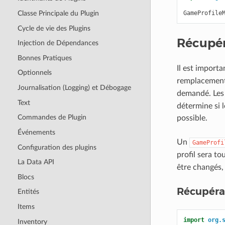
Classe Principale du Plugin
GameProfile
Cycle de vie des Plugins
Récupér
Injection de Dépendances
Bonnes Pratiques
Il est import
Optionnels
remplacement 
Journalisation (Logging) et Débogage
demandé. Les
Text
détermine si l
Commandes de Plugin
possible.
Événements
Un
GameProfi
Configuration des plugins
profil sera t
La Data API
être changés,
Blocs
Récupéra
Entités
Items
import
org.
Inventory