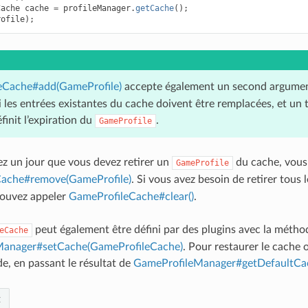
Cache
cache
=
profileManager
.
getCache
();
rofile
);
eCache#add(GameProfile)
accepte également un second argume
i les entrées existantes du cache doivent être remplacées, et un
finit l’expiration du
.
GameProfile
ez un jour que vous devez retirer un
du cache, vous
GameProfile
ache#remove(GameProfile)
. Si vous avez besoin de retirer tous 
pouvez appeler
GameProfileCache#clear()
.
peut également être défini par des plugins avec la métho
eCache
Manager#setCache(GameProfileCache)
. Pour restaurer le cache or
, en passant le résultat de
GameProfileManager#getDefaultCac
t