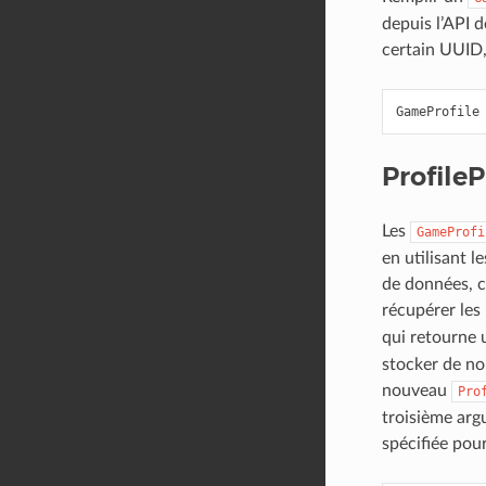
depuis l’API 
certain UUID,
GameProfile
ProfileP
Les
GameProfi
en utilisant l
de données, c
récupérer les
qui retourne
stocker de no
nouveau
Pro
troisième arg
spécifiée pour