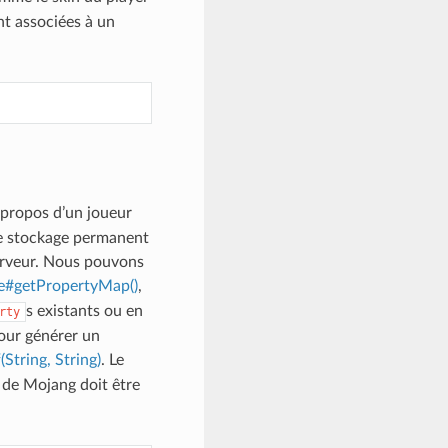
t associées à un
à propos d’un joueur
mme stockage permanent
serveur. Nous pouvons
e#getPropertyMap()
,
s existants ou en
rty
Pour générer un
String, String)
. Le
 de Mojang doit être