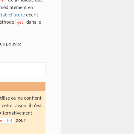
re
immédiatement en
etableFuture
décrit
 méthode
dans le
get
ous pouvez
tilisé ou ne contient
ette raison, il n’est
. Alternativement,
pour
er
T>)