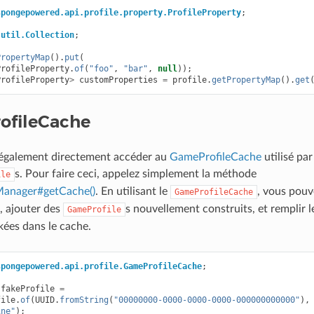
spongepowered.api.profile.property.ProfileProperty
;
.util.Collection
;
PropertyMap
().
put
(
ProfileProperty
.
of
(
"foo"
,
"bar"
,
null
));
ProfileProperty
>
customProperties
=
profile
.
getPropertyMap
().
get
ofileCache
également directement accéder au
GameProfileCache
utilisé pa
s. Pour faire ceci, appelez simplement la méthode
ile
anager#getCache()
. En utilisant le
, vous pouv
GameProfileCache
, ajouter des
s nouvellement construits, et remplir l
GameProfile
ées dans le cache.
spongepowered.api.profile.GameProfileCache
;
fakeProfile
=
file
.
of
(
UUID
.
fromString
(
"00000000-0000-0000-0000-000000000000"
),
ine"
);