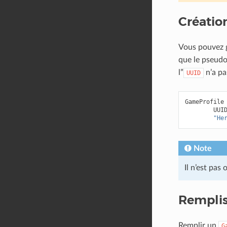
Créatio
Vous pouvez 
que le pseudo
l”
n’a pa
UUID
GameProfile
UUI
"He
Note
Il n’est pas
Remplis
Remplir un
G