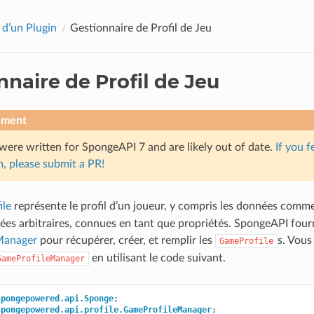
 d’un Plugin
Gestionnaire de Profil de Jeu
nnaire de Profil de Jeu
ement
were written for SpongeAPI 7 and are likely out of date.
If you f
, please submit a PR!
le
représente le profil d’un joueur, y compris les données comme
ées arbitraires, connues en tant que propriétés. SpongeAPI fourn
Manager
pour récupérer, créer, et remplir les
s. Vous
GameProfile
en utilisant le code suivant.
GameProfileManager
spongepowered.api.Sponge
;
spongepowered.api.profile.GameProfileManager
;