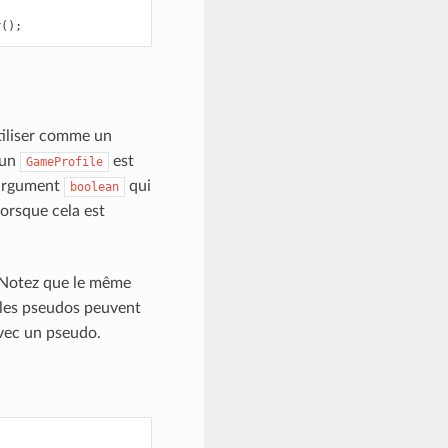
r
();
tiliser comme un
’un
est
GameProfile
 argument
qui
boolean
lorsque cela est
Notez que le même
les pseudos peuvent
avec un pseudo.