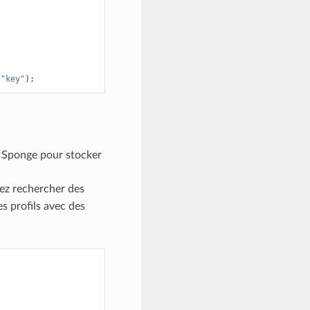
(
"key"
);
r Sponge pour stocker
ez rechercher des
es profils avec des