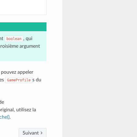
nt
, qui
boolean
 troisième argument
 pouvez appeler
les
s du
GameProfile
de
iginal, utilisez la
he()
.
Suivant