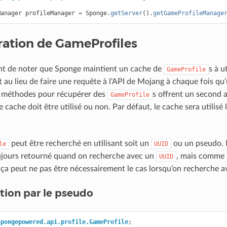
Manager
profileManager
=
Sponge
.
getServer
().
getGameProfileManage
ation de GameProfiles
ant de noter que Sponge maintient un cache de
s à u
GameProfile
au lieu de faire une requête à l’API de Mojang à chaque fois qu
 méthodes pour récupérer des
s offrent un second
GameProfile
e cache doit être utilisé ou non. Par défaut, le cache sera utilisé 
peut être recherché en utilisant soit un
ou un pseudo. 
le
UUID
oujours retourné quand on recherche avec un
, mais comme 
UUID
 ça peut ne pas être nécessairement le cas lorsqu’on recherche 
tion par le pseudo
spongepowered.api.profile.GameProfile
;