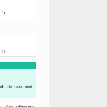
h"
);
5"
));
méthodes retournent
. Cela indique que