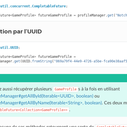
.util.concurrent.CompletableFuture
;
Future
<
GameProfile
>
futureGameProfile
=
profileManager
.
get
(
"Notc
ion par l’UUID
.util.UUID
;
Future
<
GameProfile
>
futureGameProfile
=
Manager
.
get
(
UUID
.
fromString
(
"069a79f4-44e9-4726-a5be-fca90e38aaf
 aussi récupérer plusieurs
s à la fois en utilisant
GameProfile
Manager#getAllById(Iterable<UUID>, boolean)
ou
Manager#getAllByName(Iterable<String>, boolean)
. Ces deux 
.
bleFuture<Collection<GameProfile>>
acune de ces méthodes retournent une sorte de