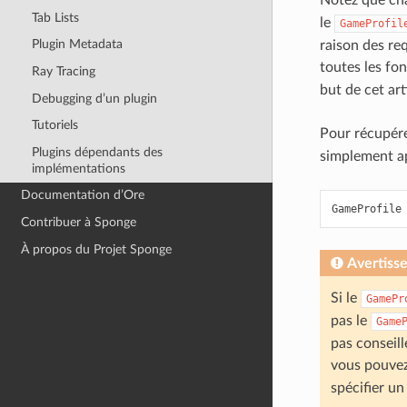
Tab Lists
le
GameProfil
Plugin Metadata
raison des re
toutes les fo
Ray Tracing
but de cet art
Debugging d’un plugin
Tutoriels
Pour récupér
Plugins dépendants des
simplement a
implémentations
Documentation d’Ore
GameProfile
Contribuer à Sponge
À propos du Projet Sponge
Avertiss
Si le
GamePr
pas le
Game
pas conseill
vous pouvez
spécifier u