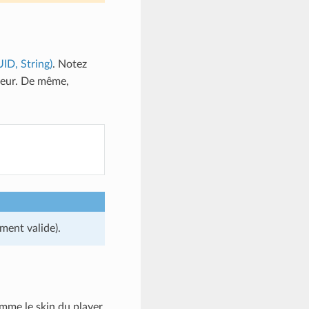
ID, String)
. Notez
ueur. De même,
ment valide).
mme le skin du player