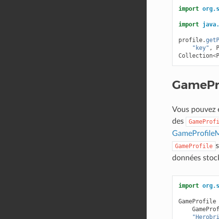
import
org.
import
java
profile
.
get
"key"
,
Collection
<
GamePr
Vous pouvez 
des
GameProf
GameProfileM
s
GameProfile
données stock
import
org.
GameProfile
GamePro
"Herobr