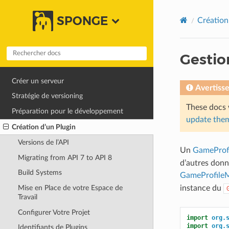
SPONGE
Création
Gestio
Créer un serveur
Avertiss
Stratégie de versioning
These docs 
Préparation pour le développement
update them
Création d’un Plugin
Versions de l’API
Un
GameProfi
Migrating from API 7 to API 8
d’autres donn
Build Systems
GameProfile
instance du
Mise en Place de votre Espace de
Travail
Configurer Votre Projet
import
org.
import
org.
Identifiants de Plugins