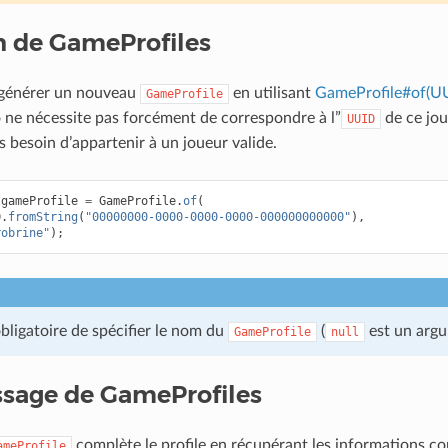
n de GameProfiles
générer un nouveau
en utilisant
GameProfile#of(UU
GameProfile
 ne nécessite pas forcément de correspondre à l”
de ce jo
UUID
s besoin d’appartenir à un joueur valide.
gameProfile
=
GameProfile
.
of
(
D
.
fromString
(
"00000000-0000-0000-0000-000000000000"
),
robrine"
);
 obligatoire de spécifier le nom du
(
est un argu
GameProfile
null
sage de GameProfiles
complète le profile en récupérant les informations co
ameProfile