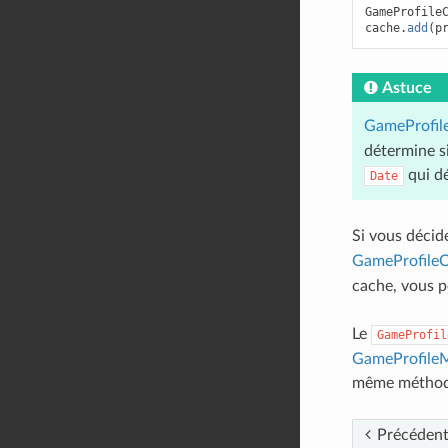
GameProfile
cache
.
add
(
p
Astuce
GameProfil
détermine s
qui dé
Date
Si vous décid
GameProfileC
cache, vous 
Le
GameProfil
GameProfile
même méthode
Précéden