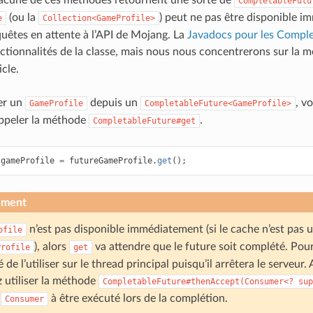
CompletableFutu
(ou la
) peut ne pas être disponible 
e
Collection<GameProfile>
quêtes en attente à l’API de Mojang. La
Javadocs pour les Compl
nctionnalités de la classe, mais nous nous concentrerons sur la
icle.
er un
depuis un
, v
GameProfile
CompletableFuture<GameProfile>
ppeler la méthode
.
CompletableFuture#get
gameProfile
=
futureGameProfile
.
get
();
ement
n’est pas disponible immédiatement (si le cache n’est pas u
ofile
), alors
va attendre que le future soit complété. Pour c
Profile
get
é de l’utiliser sur le thread principal puisqu’il arrêtera le serveur
 utiliser la méthode
CompletableFuture#thenAccept(Consumer<?
sup
n
à être exécuté lors de la complétion.
Consumer