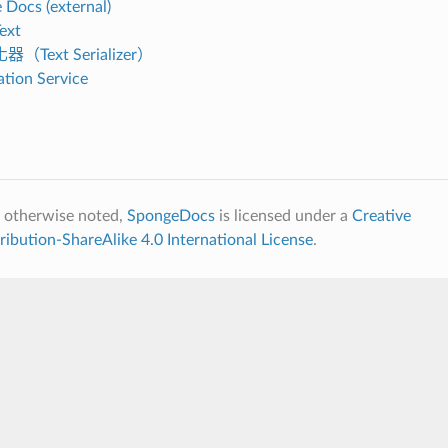
 Docs (external)
ext
Text Serializer）
ation Service
 otherwise noted,
SpongeDocs
is licensed under a
Creative
bution-ShareAlike 4.0 International License
.