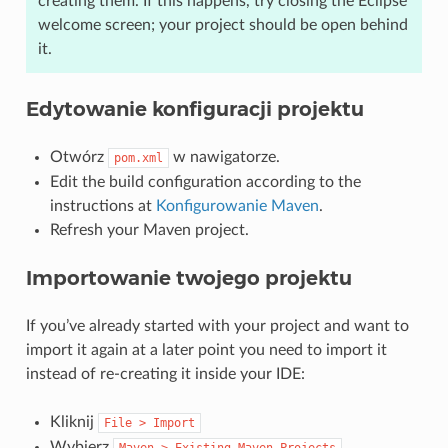
creating them. If this happens, try closing the Eclipse
welcome screen; your project should be open behind
it.
Edytowanie konfiguracji projektu
Otwórz
w nawigatorze.
pom.xml
Edit the build configuration according to the
instructions at
Konfigurowanie Maven
.
Refresh your Maven project.
Importowanie twojego projektu
If you’ve already started with your project and want to
import it again at a later point you need to import it
instead of re-creating it inside your IDE:
Kliknij
File
>
Import
Wybierz