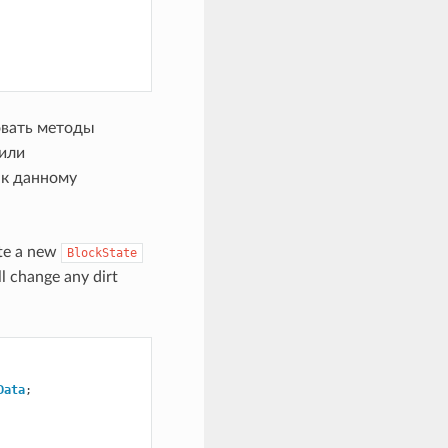
овать методы
 или
к данному
ate a new
BlockState
ll change any dirt
Data
;