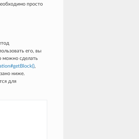
 необходимо просто
етод
пользовать его, вы
о можно сделать
ation#getBlock()
,
зано ниже.
тся для