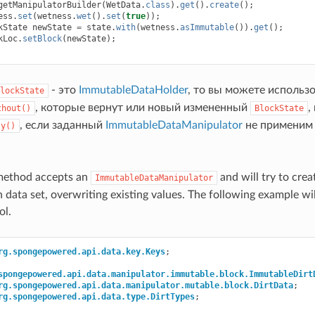
getManipulatorBuilder
(
WetData
.
class
).
get
().
create
();
ess
.
set
(
wetness
.
wet
().
set
(
true
));
kState
newState
=
state
.
with
(
wetness
.
asImmutable
()).
get
();
kLoc
.
setBlock
(
newState
);
- это
ImmutableDataHolder
, то вы можете использ
lockState
, которые вернут или новый измененный
,
thout()
BlockState
, если заданный
ImmutableDataManipulator
не применим 
ty()
ethod accepts an
and will try to cre
ImmutableDataManipulator
n data set, overwriting existing values. The following example wi
ol.
rg.spongepowered.api.data.key.Keys
;
spongepowered.api.data.manipulator.immutable.block.ImmutableDirt
rg.spongepowered.api.data.manipulator.mutable.block.DirtData
;
rg.spongepowered.api.data.type.DirtTypes
;