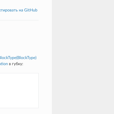
тировать на GitHub
BlockType(BlockType)
ation
в губку: