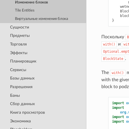
Изменение блоков
wetn
Tile Entities
Bloc
bloc
Виртуальные изменения блока
}
Сущности
Предметы
Поскольку
B
и
Торговля
with()
wi
Optional.emp
Эффекты
.
BlockState
Планировщик
Сервисы
The
m
with()
Базы данных
with the give
block to podz
Разрешения
Баны
import
o
Сбор данных
import
org.
Книга просмотров
import
o
Экономика
import
o