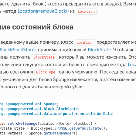
ете „удалить“ блок (то есть превератить его в воздух), Вам
ь метод
Location#removeBlock()
из
.
Location
ие состояний блока
веденному выше примеру, класс
предоставляет м
Location
lock(BlockState)
, принимающий новый
BlockState
. Чтобы ис
жны получить
, который вы можете изменить. Эт
BlockState
получения текущего состояния блока с помощью метода
Loc
щью состояния
-ов по умолчанию. Последнее пока
BlockType
 умолчанию для блока Sponge извлекается, а затем изменяе
енного создания блока мокрой губки:
rg.spongepowered.api.Sponge
;
rg.spongepowered.api.block.BlockState
;
rg.spongepowered.api.data.manipulator.mutable.WetData
;
oid
setToWetSponge
(
Location
<
World
>
blockLoc
)
{
kState
state
=
BlockTypes
.
SPONGE
.
getDefaultState
();
ata
wetness
=
Sponge
.
getDataManager
().