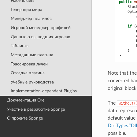
Placeholders
public
v
Bloc
Генерация мира
Opti
Менеджер плагинов
if
(
Игровой менеджер профилей
Данные о вышедших игроках
Таблисты
}
Метаданные плагина
}
Трассировка лучей
Note that th
Отладка плагина
converted ba
Учебные руководства
original block
Implementation-dependent Plugins
Документация Ore
The
without(
Участие в разработке Sponge
data represent
default value 
О проекте Sponge
DirtTypes#DI
possible.