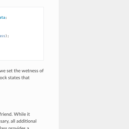
ata
;
ass
);
 we set the wetness of
lock states that
friend. While it
sary, all additional
lass provides a