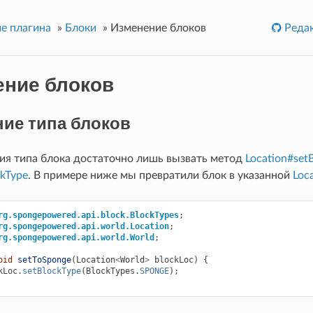
е плагина
»
Блоки
»
Изменение блоков
Редак
ение блоков
ие типа блоков
ия типа блока достаточно лишь вызвать метод
Location#set
ckType
. В примере ниже мы превратили блок в указанной
Loc
rg.spongepowered.api.block.BlockTypes
;
rg.spongepowered.api.world.Location
;
rg.spongepowered.api.world.World
;
oid
setToSponge
(
Location
<
World
>
blockLoc
)
{
kLoc
.
setBlockType
(
BlockTypes
.
SPONGE
);