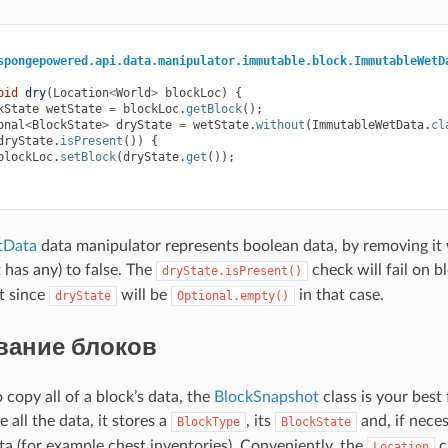
spongepowered.api.data.manipulator.immutable.block.ImmutableWetD
oid
dry
(
Location
<
World
>
blockLoc
)
{
kState
wetState
=
blockLoc
.
getBlock
();
onal
<
BlockState
>
dryState
=
wetState
.
without
(
ImmutableWetData
.
cl
dryState
.
isPresent
())
{
blockLoc
.
setBlock
(
dryState
.
get
());
tData
data manipulator represents boolean data, by removing it
it has any) to false. The
check will fail on b
dryState.isPresent()
t since
will be
in that case.
dryState
Optional.empty()
вание блоков
 copy all of a block’s data, the
BlockSnapshot
class is your best 
 all the data, it stores a
, its
and, if neces
BlockType
BlockState
ata (for example chest inventories). Conveniently, the
c
Location