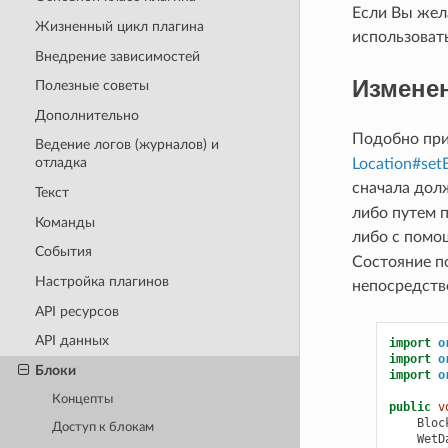
Если Вы жела
Жизненный цикл плагина
использоват
Внедрение зависимостей
Изменен
Полезные советы
Дополнительно
Подобно при
Ведение логов (журналов) и
отладка
Location#setB
сначала дол
Текст
либо путем 
Команды
либо с помо
События
Состояние по
Настройка плагинов
непосредств
API ресурсов
API данных
import
o
import
o
Блоки
import
o
Концепты
public
v
Bloc
Доступ к блокам
WetD