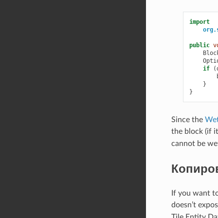
import
org.
public
v
Bloc
Opti
if
(
}
}
Since the
We
the block (if 
cannot be we
Копиро
If you want to
doesn’t expose
Tile Entity D