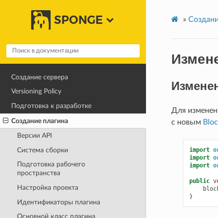
SPONGE
»
Создани
Измен
Создание сервера
Изменен
Versioning Policy
Подготовка к разработке
Для изменен
Создание плагина
с новым
Blo
Версии API
Система сборки
import
o
import
o
Подготовка рабочего
import
o
пространства
public
v
Настройка проекта
bloc
}
Идентификаторы плагина
Основной класс плагина