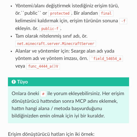
Yöntemi/alanı değiştirmek istediğiniz erişim türü,
ör.``public`` or
. Bir alandan
protected
final
kelimesini kaldırmak için, erişim türünün sonuna
-f
ekleyin. ör.
.
public-f
Tam olarak nitelenmiş sınıf adı, ör.
net.minecraft.server.MinecraftServer
Alanlar ve yöntemler için: Searge alan adı yada
yöntem adı ve yöntem imzası, örn.
`field_54654_a
veya
func_4444_a()V
Tüyo
Onlara öneki
ile yorum ekleyebilirsiniz. Her erişim
#
dönüştürücü hattından sonra MCP adını eklemek,
hattın hangi alana / metoda başvurduğunu
bildiğinizden emin olmak için iyi bir kuraldır.
Erişim dönüştürücü hatları için iki örnek: