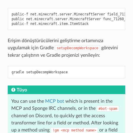
public
-
f
net
.
minecraft
.
server
.
MinecraftServer
field_71308_
public
net
.
minecraft
.
server
.
MinecraftServer
func_71260_j
()
public
-
f
net
.
minecraft
.
item
.
ItemStack
Erişim dönüştürücülerini geliştirme ortamınıza
uygulamak için Gradle
görevini
setupDecompWorkspace
tekrar çalıştırın ve Gradle projenizi yenileyin:
gradle
Tüyo
You can use the
MCP bot
which is present in the
MCP and Sponge IRC channels, or in the
#bot-spam
channel on Discord, to quickly get the access
transformer line for a field or method. After looking
up a method using
or a field
!gm
<mcp
method
name>