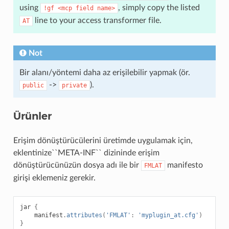
using
, simply copy the listed
!gf
<mcp
field
name>
line to your access transformer file.
AT
Not
Bir alanı/yöntemi daha az erişilebilir yapmak (ör.
->
).
public
private
Ürünler
Erişim dönüştürücülerini üretimde uygulamak için,
eklentinize``META-INF`` dizininde erişim
dönüştürücünüzün dosya adı ile bir
manifesto
FMLAT
girişi eklemeniz gerekir.
jar
{
manifest
.
attributes
(
'FMLAT'
:
'myplugin_at.cfg'
)
}