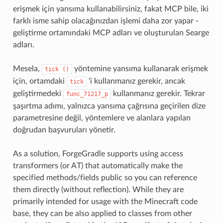
erişmek için yansıma kullanabilirsiniz, fakat MCP bile, iki
farklı isme sahip olacağınızdan işlemi daha zor yapar -
geliştirme ortamındaki MCP adları ve oluşturulan Searge
adları.
Mesela,
yöntemine yansıma kullanarak erişmek
tick
()
için, ortamdaki
‘i kullanmanız gerekir, ancak
tick
geliştirmedeki
kullanmanız gerekir. Tekrar
func_71217_p
şaşırtma adımı, yalnızca yansıma çağrısına geçirilen dize
parametresine değil, yöntemlere ve alanlara yapılan
doğrudan başvuruları yönetir.
As a solution, ForgeGradle supports using access
transformers (or AT) that automatically make the
specified methods/fields public so you can reference
them directly (without reflection). While they are
primarily intended for usage with the Minecraft code
base, they can be also applied to classes from other