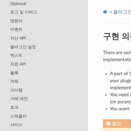
Optional
»
플러그인
로그 및 디버그
명령어
이벤트
구현 의
자산 API
플러그인 설정
There are var
텍스트
implementatio
자료 API
블록
A part of 
your plugi
개체
implement
아이템
You need 
거래 제안
(on purpos
효과
You want t
스케줄러
경고
서비스