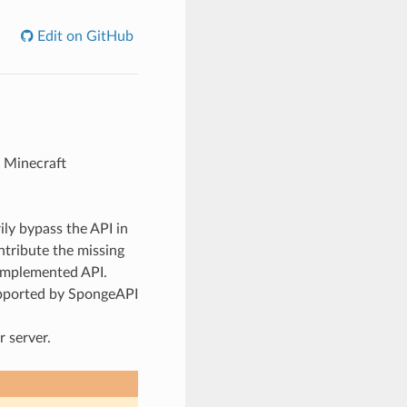
Edit on GitHub
l Minecraft
ily bypass the API in
ntribute the missing
 implemented API.
upported by SpongeAPI
 server.