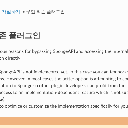
 개발하기
»
구현 의존 플러그인
존 플러그인
ious reasons for bypassing SpongeAPI and accessing the interna
n directly:
SpongeAPI is not implemented yet. In this case you can temporar
ns. However, in most cases the better option is attempting to co
ation to Sponge so other plugin developers can profit from the
access to an implementation-dependent feature which is not s
e).
o optimize or customize the implementation specifically for your