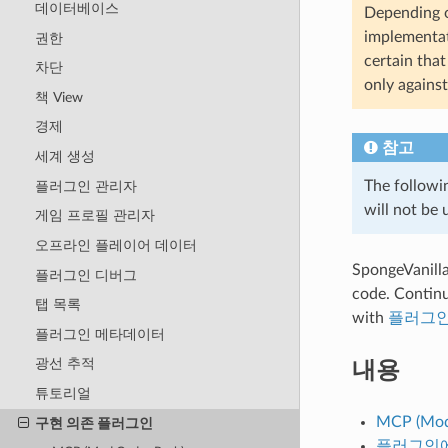
데이터베이스
Depending o
implementati
권한
certain tha
차단
only agains
책 View
경제
참고
세계 생성
The followi
플러그인 관리자
will not be
게임 프로필 관리자
오프라인 플레이어 데이터
SpongeVanill
플러그인 디버그
code. Contin
탭 목록
with
플러그인
플러그인 메타데이터
내용
광선 추적
튜토리얼
MCP (Mod
구현 의존 플러그인
플러그인에