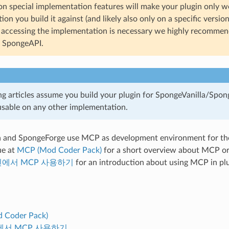
n special implementation features will make your plugin only w
on you build it against (and likely also only on a specific versio
t accessing the implementation is necessary we highly recommend
t SpongeAPI.
ng articles assume you build your plugin for SpongeVanilla/Spon
 usable on any other implementation.
a and SpongeForge use MCP as development environment for the
ue at
MCP (Mod Coder Pack)
for a short overview about MCP or 
에서 MCP 사용하기
for an introduction about using MCP in plu
 Coder Pack)
서 MCP 사용하기