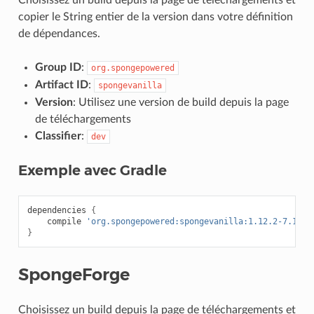
Choisissez un build depuis la page de téléchargements et
copier le String entier de la version dans votre définition
de dépendances.
Group ID
:
org.spongepowered
Artifact ID
:
spongevanilla
Version
: Utilisez une version de build depuis la page
de téléchargements
Classifier
:
dev
Exemple avec Gradle
dependencies
{
compile
'org.spongepowered:spongevanilla:1.12.2-7.1.1-
}
SpongeForge
Choisissez un build depuis la page de téléchargements et