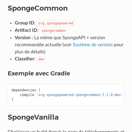
SpongeCommon
Group ID
:
org.spongepowered
Artifact ID
:
spongecommon
Version
: La même que SpongeAPI + version
recommandée actuelle (voir
Système de version
pour
plus de détails)
Classifier
:
dev
Exemple avec Gradle
dependencies
{
compile
'org.spongepowered:spongecommon:7.1.0:dev'
}
SpongeVanilla