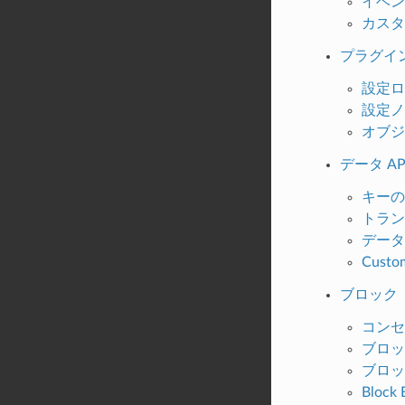
イベン
カスタ
プラグイ
設定ロ
設定ノ
オブジ
データ AP
キーの
トラン
データ
Custo
ブロック
コンセ
ブロッ
ブロッ
Block E