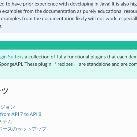
ted to have prior experience with developing in Java! It is also 
e examples from the documentation as purely educational resour
 examples from the documentation likely will not work, especial
n.
ugin Suite
is a collection of fully functional plugins that each de
 SpongeAPI. These plugin 「recipes」 are standalone and are comp
ンツ
ージョン
from API 7 to API 8
ステム
ペースのセットアップ