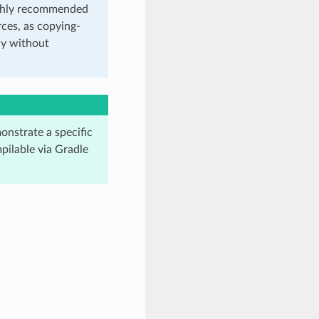
highly recommended
ces, as copying-
ly without
monstrate a specific
ilable via Gradle