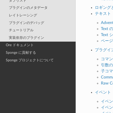
タブリスト
ロギング
プラグインのメタデータ
テキスト
レイトレーシング
Advent
プラグインのデバッグ
Text
チュートリアル
Text
実装依存のプラグイン
ページ
Ore ドキュメント
プラグイ
Sponge に貢献する
コマン
Sponge プロジェクトについて
引数の
子コマ
Comma
Raw 
イベント
イベン
イベン