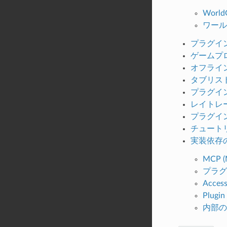
WorldG
ワール
プラグイ
ゲームプ
オフライ
タブリス
プラグイ
レイトレ
プラグイ
チュート
実装依存
MCP (
プラグ
Access
Plugin
内部の 