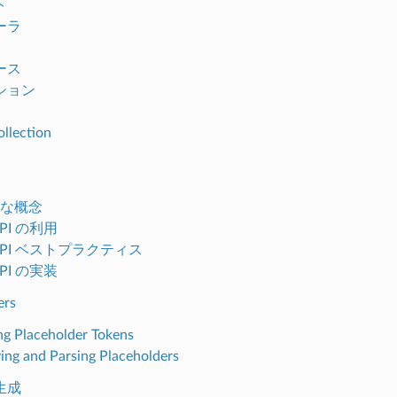
ト
ーラ
ース
ション
llection
な概念
PI の利用
API ベストプラクティス
PI の実装
ers
ng Placeholder Tokens
ving and Parsing Placeholders
生成