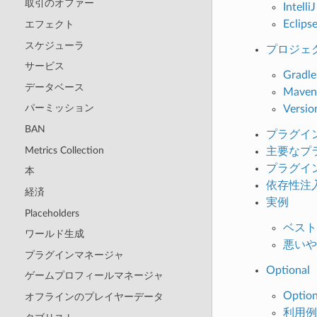
取引のオファー
Intel
Ecli
エフェクト
スケジューラ
プロジェ
サービス
Grad
データベース
Mave
パーミッション
Versi
BAN
プラグイン
Metrics Collection
主要なプ
プラグイ
本
依存性注
経済
実例
Placeholders
ベスト
ワールド生成
悪いや
プラグインマネージャ
Optional
ゲームプロフィールマネージャ
Optio
オフラインのプレイヤーデータ
利用例