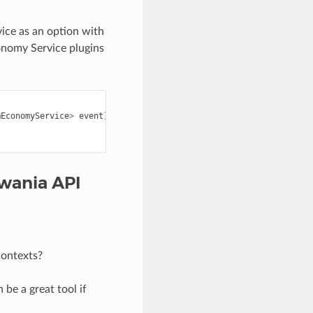
vice as an option with
onomy Service plugins
mEconomyService
>
event
){
wania API
contexts?
 be a great tool if