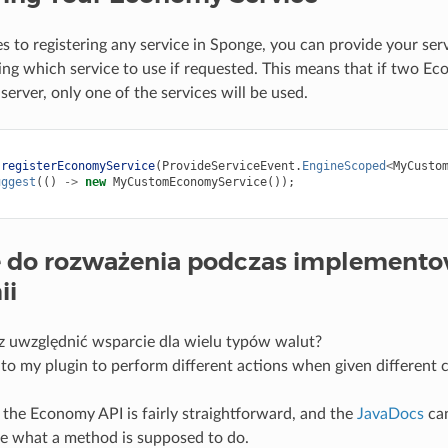
 to registering any service in Sponge, you can provide your ser
ng which service to use if requested. This means that if two Ec
server, only one of the services will be used.
registerEconomyService
(
ProvideServiceEvent
.
EngineScoped
<
MyCusto
uggest
(()
->
new
MyCustomEconomyService
());
 do rozważenia podczas implemento
ii
z uwzględnić wsparcie dla wielu typów walut?
to my plugin to perform different actions when given different 
the Economy API is fairly straightforward, and the
JavaDocs
can
e what a method is supposed to do.