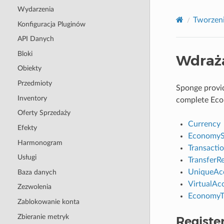
Wydarzenia
Tworzeni
Konfiguracja Pluginów
API Danych
Bloki
Wdraża
Obiekty
Przedmioty
Sponge provid
Inventory
complete Eco
Oferty Sprzedaży
Currency
Efekty
EconomyS
Harmonogram
Transacti
Usługi
TransferRe
UniqueAc
Baza danych
VirtualAc
Zezwolenia
EconomyT
Zablokowanie konta
Zbieranie metryk
Registe