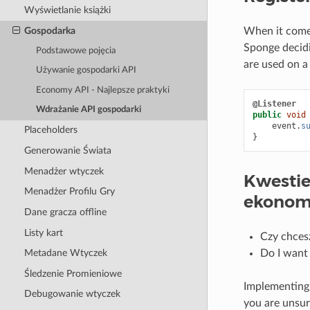
Wyświetlanie książki
Gospodarka
When it comes
Sponge decidi
Podstawowe pojęcia
are used on a 
Używanie gospodarki API
Economy API - Najlepsze praktyki
@Listener
Wdrażanie API gospodarki
public
void
event
.
s
Placeholders
}
Generowanie Świata
Menadżer wtyczek
Kwestie
Menadżer Profilu Gry
ekonom
Dane gracza offline
Listy kart
Czy chces
Do I want 
Metadane Wtyczek
Śledzenie Promieniowe
Implementing 
Debugowanie wtyczek
you are unsur