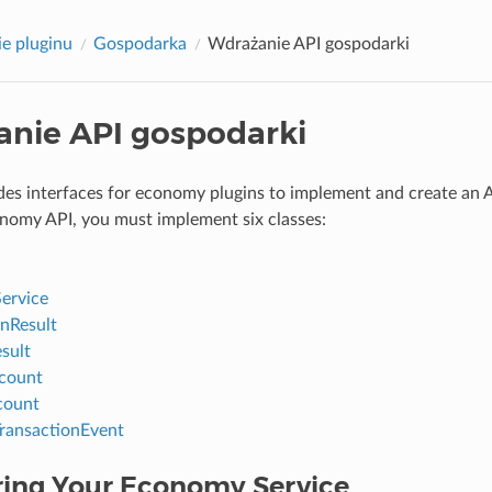
e pluginu
Gospodarka
Wdrażanie API gospodarki
nie API gospodarki
es interfaces for economy plugins to implement and create an AP
nomy API, you must implement six classes:
ervice
onResult
sult
count
count
ransactionEvent
ring Your Economy Service