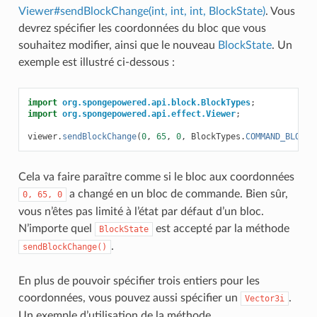
Viewer#sendBlockChange(int, int, int, BlockState)
. Vous
devrez spécifier les coordonnées du bloc que vous
souhaitez modifier, ainsi que le nouveau
BlockState
. Un
exemple est illustré ci-dessous :
import
org.spongepowered.api.block.BlockTypes
;
import
org.spongepowered.api.effect.Viewer
;
viewer
.
sendBlockChange
(
0
,
65
,
0
,
BlockTypes
.
COMMAND_BLOCK
.
Cela va faire paraître comme si le bloc aux coordonnées
a changé en un bloc de commande. Bien sûr,
0,
65,
0
vous n’êtes pas limité à l’état par défaut d’un bloc.
N’importe quel
est accepté par la méthode
BlockState
.
sendBlockChange()
En plus de pouvoir spécifier trois entiers pour les
coordonnées, vous pouvez aussi spécifier un
.
Vector3i
Un exemple d’utilisation de la méthode