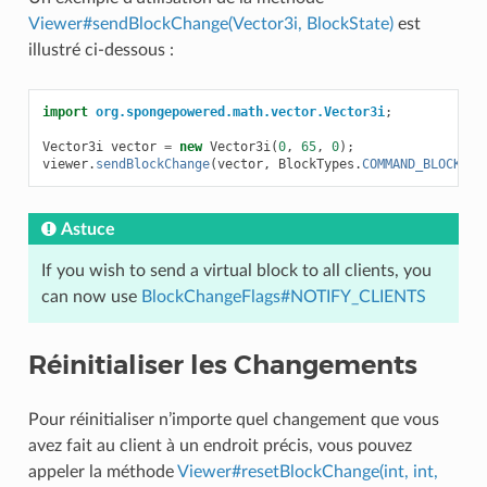
Viewer#sendBlockChange(Vector3i, BlockState)
est
illustré ci-dessous :
import
org.spongepowered.math.vector.Vector3i
;
Vector3i
vector
=
new
Vector3i
(
0
,
65
,
0
);
viewer
.
sendBlockChange
(
vector
,
BlockTypes
.
COMMAND_BLOCK
.
ge
Astuce
If you wish to send a virtual block to all clients, you
can now use
BlockChangeFlags#NOTIFY_CLIENTS
Réinitialiser les Changements
Pour réinitialiser n’importe quel changement que vous
avez fait au client à un endroit précis, vous pouvez
appeler la méthode
Viewer#resetBlockChange(int, int,