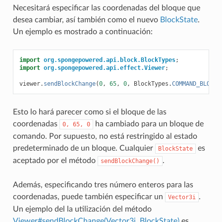
Necesitará especificar las coordenadas del bloque que
desea cambiar, así también como el nuevo
BlockState
.
Un ejemplo es mostrado a continuación:
import
org.spongepowered.api.block.BlockTypes
;
import
org.spongepowered.api.effect.Viewer
;
viewer
.
sendBlockChange
(
0
,
65
,
0
,
BlockTypes
.
COMMAND_BLOCK
.
Esto lo hará parecer como si el bloque de las
coordenadas
ha cambiado para un bloque de
0,
65,
0
comando. Por supuesto, no está restringido al estado
predeterminado de un bloque. Cualquier
es
BlockState
aceptado por el método
.
sendBlockChange()
Además, especificando tres número enteros para las
coordenadas, puede también especificar un
.
Vector3i
Un ejemplo del la utilización del método
Viewer#sendBlockChange(Vector3i, BlockState)
es