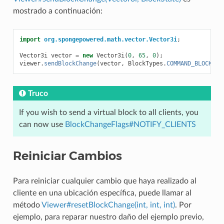
mostrado a continuación:
import
org.spongepowered.math.vector.Vector3i
;
Vector3i
vector
=
new
Vector3i
(
0
,
65
,
0
);
viewer
.
sendBlockChange
(
vector
,
BlockTypes
.
COMMAND_BLOCK
.
ge
Truco
If you wish to send a virtual block to all clients, you
can now use
BlockChangeFlags#NOTIFY_CLIENTS
Reiniciar Cambios
Para reiniciar cualquier cambio que haya realizado al
cliente en una ubicación específica, puede llamar al
método
Viewer#resetBlockChange(int, int, int)
. Por
ejemplo, para reparar nuestro daño del ejemplo previo,