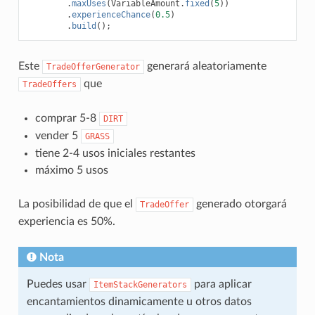
.
maxUses
(
VariableAmount
.
fixed
(
5
))
.
experienceChance
(
0.5
)
.
build
();
Este
generará aleatoriamente
TradeOfferGenerator
que
TradeOffers
comprar 5-8
DIRT
vender 5
GRASS
tiene 2-4 usos iniciales restantes
máximo 5 usos
La posibilidad de que el
generado otorgará
TradeOffer
experiencia es 50%.
Nota
Puedes usar
para aplicar
ItemStackGenerators
encantamientos dinamicamente u otros datos