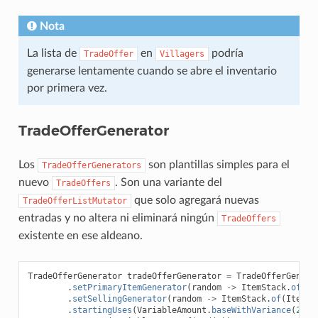
Nota
La lista de
en
podría
TradeOffer
Villagers
generarse lentamente cuando se abre el inventario
por primera vez.
TradeOfferGenerator
Los
son plantillas simples para el
TradeOfferGenerators
nuevo
. Son una variante del
TradeOffers
que solo agregará nuevas
TradeOfferListMutator
entradas y no altera ni eliminará ningún
TradeOffers
existente en ese aldeano.
TradeOfferGenerator
tradeOfferGenerator
=
TradeOfferGenera
.
setPrimaryItemGenerator
(
random
->
ItemStack
.
of
(
It
.
setSellingGenerator
(
random
->
ItemStack
.
of
(
ItemTy
.
startingUses
(
VariableAmount
.
baseWithVariance
(
2
,
1