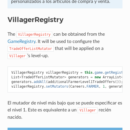
personalizados a los artículos de compra y venta.
VillagerRegistry
The
can be obtained from the
VillagerRegistry
GameRegistry
. It will be used to configure the
that will be applied on a
TradeOfferListMutator
’s level-up.
Villager
VillagerRegistry
villagerRegistry
=
this
.
game
.
getRegistry
(
List
<
TradeOfferListMutator
>
generators
=
new
ArrayList
<>
(
v
generators
.
addAll
(
additionalFarmerLevel1TradeOffers
());
villagerRegistry
.
setMutators
(
Careers
.
FARMER
,
1
,
generators
El mutador de nivel más bajo que se puede especificar es
el nivel 1. Este es equivalente a un
recién
Villager
nacido.