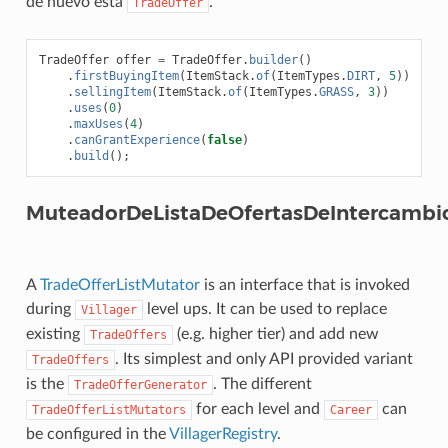
de nuevo esta
.
TradeOffer
TradeOffer
offer
=
TradeOffer
.
builder
()
.
firstBuyingItem
(
ItemStack
.
of
(
ItemTypes
.
DIRT
,
5
))
.
sellingItem
(
ItemStack
.
of
(
ItemTypes
.
GRASS
,
3
))
.
uses
(
0
)
.
maxUses
(
4
)
.
canGrantExperience
(
false
)
.
build
();
MuteadorDeListaDeOfertasDeIntercambi
A
TradeOfferListMutator
is an interface that is invoked
during
level ups. It can be used to replace
Villager
existing
(e.g. higher tier) and add new
TradeOffers
. Its simplest and only API provided variant
TradeOffers
is the
. The different
TradeOfferGenerator
for each level and
can
TradeOfferListMutators
Career
be configured in the
VillagerRegistry
.